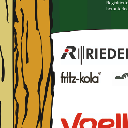
Registriert
herunterla