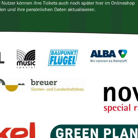
e Nutzer können ihre Tickets auch noch später hier im Onlineshop
den und ihre persönlichen Daten aktualisieren.